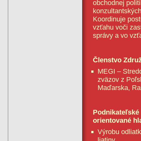
obchodnej polit
konzultantských
Koordinuje post
vzťahu voči za
správy a vo vz
Členstvo Združ
MEGI – Stredo
zväzov z Poľsk
Maďarska, Rak
Podnikateľské 
orientované hl
Výrobu odliatko
liatiny.