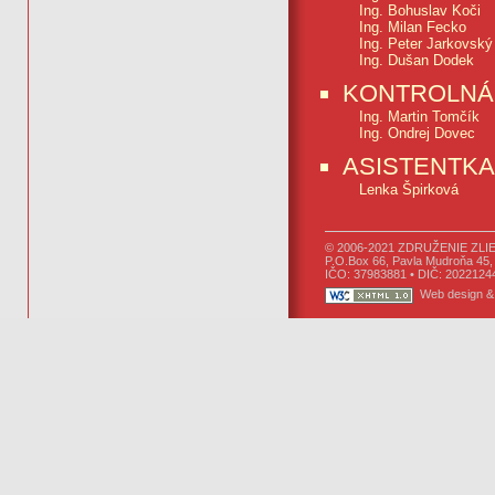
Ing. Bohuslav Koči
Ing. Milan Fecko
Ing. Peter Jarkovský
Ing. Dušan Dodek
KONTROLNÁ
Ing. Martin Tomčík
Ing. Ondrej Dovec
ASISTENTKA
Lenka Špirková
© 2006-2021 ZDRUŽENIE ZLIE
P.O.Box 66, Pavla Mudroňa 45, 
IČO: 37983881 • DIČ: 20221244
Web design &