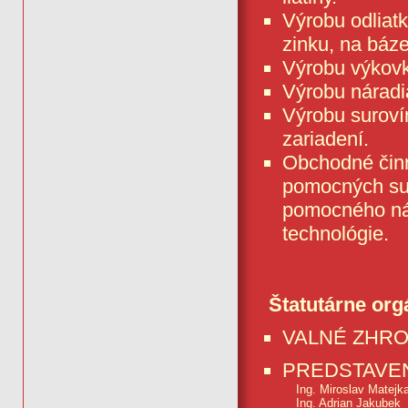
Výrobu odliatk
zinku, na báz
Výrobu výkovk
Výrobu náradia
Výrobu suroví
zariadení.
Obchodné činn
pomocných sur
pomocného nár
technológie.
Štatutárne org
VALNÉ ZHR
PREDSTAVE
Ing. Miroslav Matejk
Ing. Adrian Jakubek