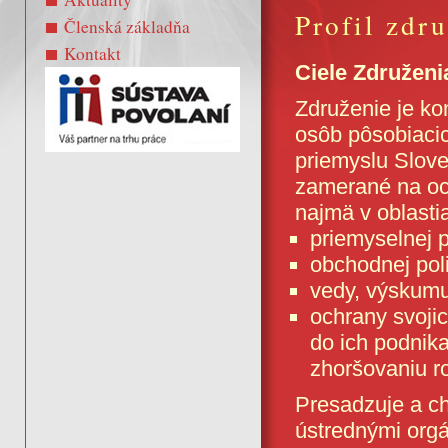
Profil zdr
Členská základňa
Kontakt
Ciele Združeni
Združenie je ko
osôb pôsobiacic
priemyslu Sloven
zamerané na oc
najmä v oblasti
priemyselnej po
obchodnej poli
vedy, výskumu
ochrany svoji
do ich podnik
zhoršovaniu r
Presadzuje a ch
ústrednými orgá