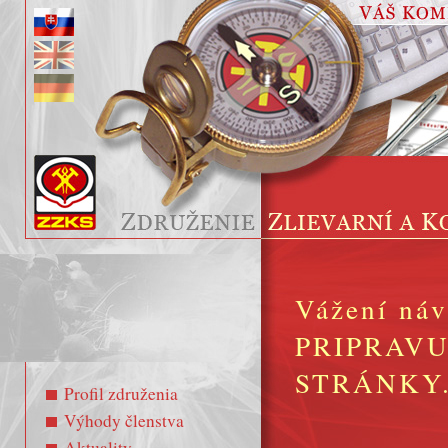
Vážení náv
PRIPRAV
STRÁNKY
Profil združenia
Výhody členstva
Aktuality